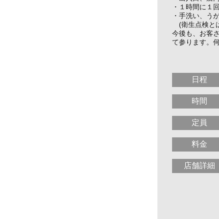
・１時間に１
・手洗い、う
(衛生点検と
今後も、お客
て参ります。
せん
日程
時間
定員
料金
店舗詳細