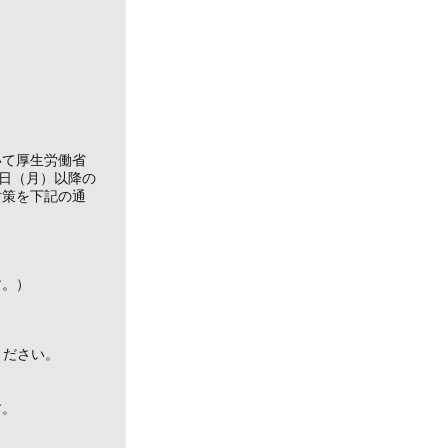
いて厚生労働省
3日（月）以降の
対策を下記の通
す。）
ください。
す。