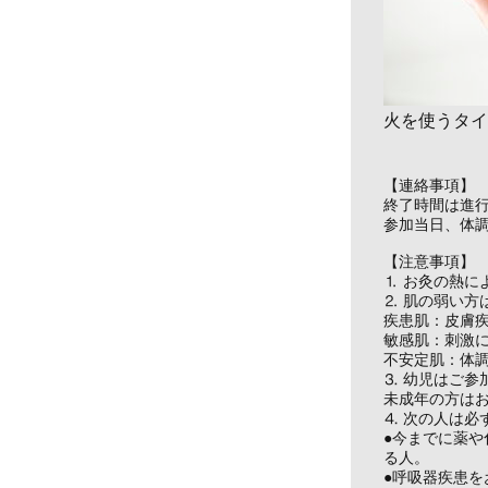
火を使うタイ
【連絡事項】
終了時間は進
参加当日、体
【注意事項】
⒈ お灸の熱に
⒉ 肌の弱い方
疾患肌：皮膚
敏感肌：刺激
不安定肌：体
⒊ 幼児はご参
未成年の方は
⒋ 次の人は必
●今までに薬
る人。
●呼吸器疾患を