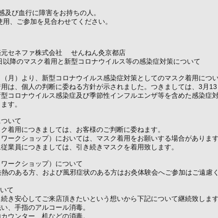
温感及び血行に障害をお持ちの人。
使用、ご参加を見合わせてください。
売元セネファ株式会社 せんねん灸京都店
3日以降のマスク着用と新型コロナウイルス等の感染症対策について
13日（月）より、新型コロナウイルス感染症対策としてのマスク着用につ
用は、個人の判断に委ねる方針が示されました。つきましては、3月1
新型コロナウイルス感染症及び季節性インフルエンザ等を含めた感染症
きます。
について
スク着用につきましては、お客様のご判断に委ねます。
（ワークショップ）においては、マスク着用をお願いする場合がありま
ム従業員につきましては、引き続きマスクを着用致します。
（ワークショップ）について
発熱のある方、および風邪症状のある方はお灸体験会へご参加はご遠慮
ついて
き続き安心してご来店頂きたいという想いから下記について継続致しま
洗い、手指のアルコール消毒。
内カウンター、机などの消毒。