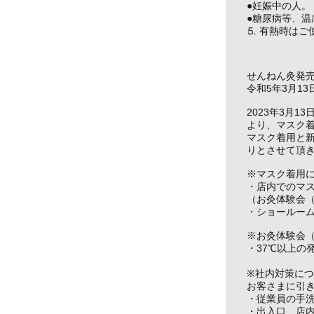
●妊娠中の人。
●糖尿病等、
⒌ 有熱時はご
せんねん灸発
令和5年3月1
2023年3月
より、マスク着
マスク着用と
りとさせて頂
※マスク着用
・店内でのマ
（お灸体験会
・ショールー
※お灸体験会
・37℃以上の
※社内対策に
お客さまに引
・従業員の手
・出入口、店