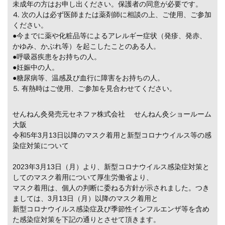
未成年の方はお申し出ください。保護者の同意が必要です。
⒋ 次の人は必ず医師または薬剤師に相談の上、ご使用、ご参加
ください。
●今までに薬や化粧品等によるアレルギー症状（発疹、発赤、
かゆみ、かぶれ等）を起こしたことのある人。
●呼吸器疾患をお持ちの人。
●妊娠中の人。
●糖尿病等、温感及び血行に障害をお持ちの人。
⒌ 有熱時はご使用、ご参加を見合わせてください。
せんねん灸発売元セネファ株式会社 せんねん灸ショールーム
大阪
令和5年3月13日以降のマスク着用と新型コロナウイルス等の感
染症対策について
2023年3月13日（月）より、新型コロナウイルス感染症対策と
してのマスク着用について厚生労働省より、
マスク着用は、個人の判断に委ねる方針が示されました。つき
ましては、3月13日（月）以降のマスク着用と
新型コロナウイルス感染症及び季節性インフルエンザ等を含め
た感染症対策を下記の通りとさせて頂きます。