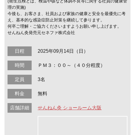
(衛生点検とは、検温や咳など体調不良等に関する社員の健康管
理の実施)
今後も、お客さま、社員および家族の健康と安全を最優先に考
え、基本的な感染症防止対策を継続して参ります。
何卒ご理解・ご協力くださいますようお願い申し上げます。
せんねん灸発売元セネファ株式会社
日程
2025年09月14日（日）
時間
ＰＭ３：００～（４０分程度）
定員
3名
料金
無料
店舗詳細
せんねん灸 ショールーム大阪